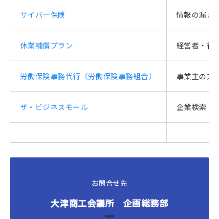
サイバー保険
情報の漏え
休業補償プラン
経営者・従
労働保険事務代行（労働保険事務組合）
事業主の方
ザ・ビジネスモール
企業検索・
お問合せ先
大津商工会議所 企画総務部