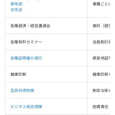
青年部
業種ごとの
女性会
各種経済・経営講演会
無料（経営
各種有料セミナー
会員割引料
各種証明書の発行
原産地証明・
健康診断
健康診断が
生命共済制度
割安な掛金
ビジネス総合保険
賠償責任（