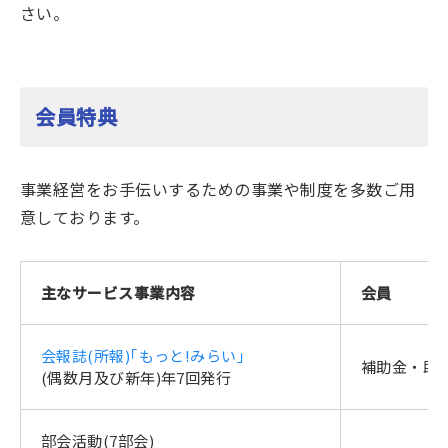
さい。
会員特典
事業経営をお手伝いするための事業や制度を多数ご用
意しております。
主なサービス事業内容
会員
会報誌(所報)｢もっと!みらい｣
補助金・助
(偶数月及び新年)年7回発行
部会活動(7部会)