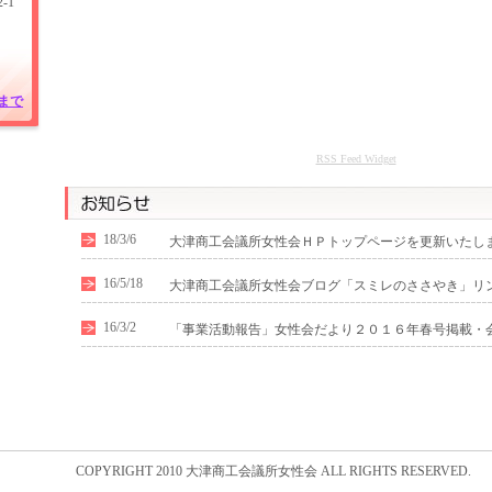
-1
まで
RSS Feed Widget
18/3/6
大津商工会議所女性会ＨＰトップページを更新いたし
16/5/18
大津商工会議所女性会ブログ「スミレのささやき」リ
16/3/2
「事業活動報告」女性会だより２０１６年春号掲載・
COPYRIGHT 2010 大津商工会議所女性会 ALL RIGHTS RESERVED.