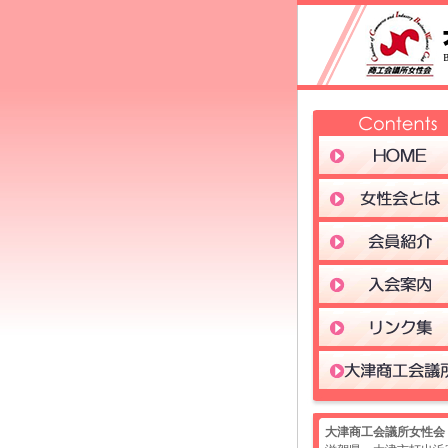
大津商工会議所女性会