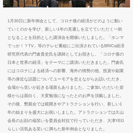
1月30日に新年例会として、コロナ後の経済がどのように動い
ていくのかを学び、新しい1年の見通しを立てていただく一助
となることを目的とした講演会を開催いたしました。「ホンマ
でっか！？TV」等のテレビ番組にご出演されているBRICs経済
研究所代表の門倉貴史氏を講師としてお招きし、「コロナ後の
日本と世界の経済」をテーマにご講演いただきました。門倉氏
にはコロナによる経済への影響、海外の情勢の他、投資や副業
等の身近な話題についてユーモアを交えながらお話いただき、
会場から笑いが起きる場面もありました。ご参加いただいた皆
様からは面白く、大変勉強になったとのお声を頂戴しました。
その後、懇親会では鏡開きやアトラクションを行い、新しい1
年の始まりを盛大にお祝いしました。アトラクションでは久山
会長のお顔の福笑いを委員会対抗で行っていただき、大津YEG
らしい活気ある笑いに満ちた新年例会となりました。