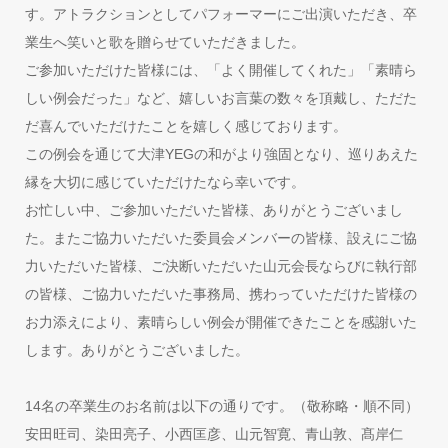
す。アトラクションとしてパフォーマーにご出演いただき、卒
業生へ笑いと歌を贈らせていただきました。
ご参加いただけた皆様には、「よく開催してくれた」「素晴ら
しい例会だった」など、嬉しいお言葉の数々を頂戴し、ただた
だ喜んでいただけたことを嬉しく感じております。
この例会を通じて大津YEGの和がより強固となり、巡りあえた
縁を大切に感じていただけたなら幸いです。
お忙しい中、ご参加いただいた皆様、ありがとうございまし
た。またご協力いただいた委員会メンバーの皆様、設えにご協
力いただいた皆様、ご決断いただいた山元会長ならびに執行部
の皆様、ご協力いただいた事務局、携わっていただけた皆様の
お力添えにより、素晴らしい例会が開催できたことを感謝いた
します。ありがとうございました。
14名の卒業生のお名前は以下の通りです。（敬称略・順不同）
安田旺司、染田亮子、小西匡彦、山元智寛、青山敦、髙岸仁