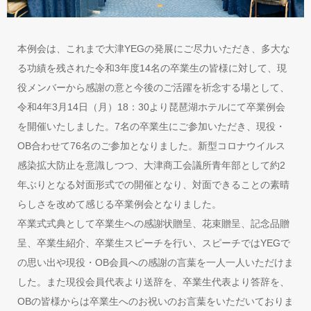
本例会は、これまで大津YEGの発展にご尽力いただき、多大な
る功績を残された令和3年度14名の卒業生の皆様に対して、現
役メンバーから感謝の意と今後のご活躍を祈念する場として、
令和4年3月14日（月）18：30より琵琶湖ホテルにて卒業例会
を開催いたしました。7名の卒業生にご参加いただき、現役・
OB合わせて76名のご参加となりました。新型コロナウイルス
感染拡大防止を意識しつつ、大津商工会議所青年部として約2
年ぶりとなる対面形式での開催となり、対面できることの素晴
らしさを改めて感じる卒業例会となりました。
卒業式式典として卒業生への感謝状贈呈、花束贈呈、記念品贈
呈、卒業生紹介、卒業生スピーチを行い、スピーチではYEGで
の思い出や現役・OB会員への感謝の言葉を一人一人いただけま
した。また現役会員代表より送辞を、卒業生代表より答辞を、
OBの皆様からは卒業生へのお祝いのお言葉をいただいておりま