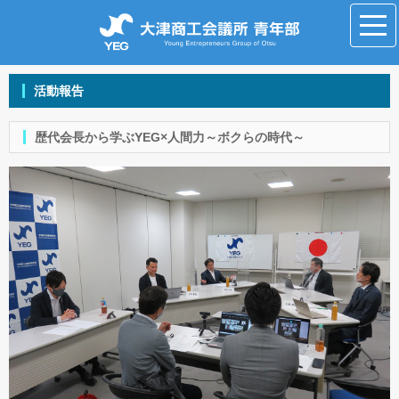
活動報告
歴代会長から学ぶYEG×人間力～ボクらの時代～