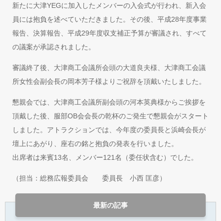
新たに大津YEGに加入したメンバーの入会式が行われ、新入会
員には抱負を述べていただきました。その後、平成28年度事業
報告、決算報告、平成29年度収支補正予算が審議され、すべて
の議案が承認されました。
審議終了後、大津商工会議所会頭の大道良夫様、大津商工会議
所女性会副会長の岡本芳子様よりご祝辞を頂戴いたしました。
懇親会では、大津商工会議所副会頭の河本英典様からご挨拶を
頂戴した後、服部OB会会長の乾杯のご発生で懇親会がスタート
しました。アトラクションでは、今年度の委員長と浜崎会長が
壇上にあがり、座右の銘と抱負の発表を行いました。
出席者は来賓13名、メンバー121名（委任状含む）でした。
（担当：総務広報委員会 委員長 小西 匡彦）
最新の記事