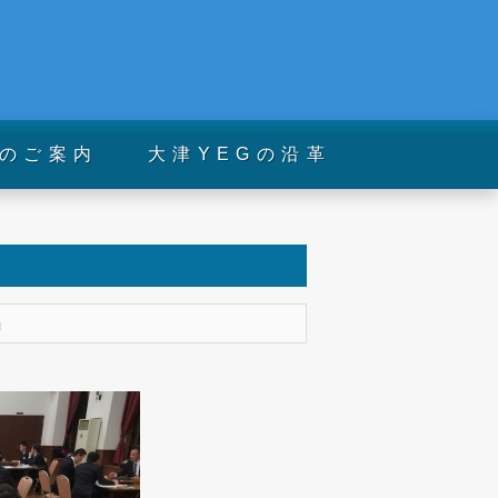
のご案内
大津YEGの沿革
」