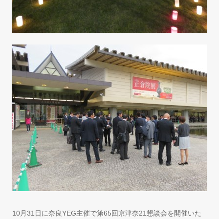
10月31日に奈良YEG主催で第65回京津奈21懇談会を開催いた