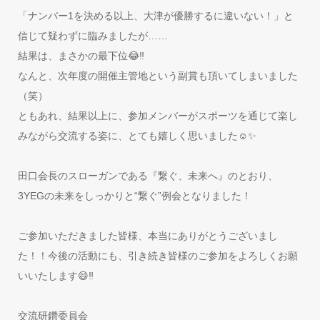
「ナンバー1を決める以上、大津が優勝するに違いない！」と
信じて疑わずに臨みましたが……
結果は、まさかの最下位😂‼️
なんと、次年度の開催主管地という副賞も頂いてしまいました
（笑）
ともあれ、結果以上に、参加メンバーがスポーツを通じて楽し
みながら交流する姿に、とても嬉しく思いました☺️✨
田口会長のスローガンである『繋ぐ、未来へ』のとおり、
3YEGの未来をしっかりと“繋ぐ”例会となりました！
ご参加いただきました皆様、本当にありがとうございまし
た！！今後の活動にも、引き続き皆様のご参加をよろしくお願
いいたします😄‼️
交流研鑽委員会